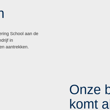
n
eering School aan de
rijf in
 en aantrekken.
Onze b
komt al