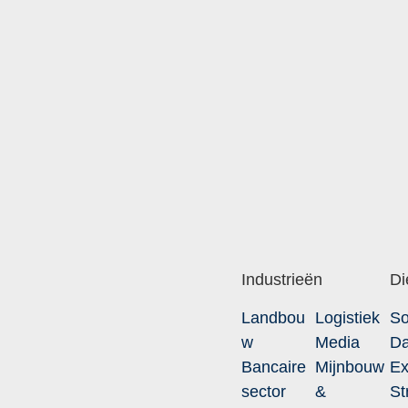
Industrieën
Di
Landbou
Logistiek
So
w
Media
Da
Bancaire
Mijnbouw
Ex
sector
&
St