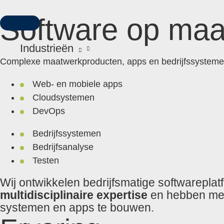
Ga
Software op maa
naar
HOOFDMENU
de
inhoud
Industrieën
Complexe maatwerkproducten, apps en bedrijfssystemen 
Web- en mobiele apps
Cloudsystemen
DevOps
Bedrijfssystemen
Bedrijfsanalyse
Testen
Wij ontwikkelen bedrijfsmatige softwareplat
multidisciplinaire expertise
en hebben mee
systemen en apps te bouwen.