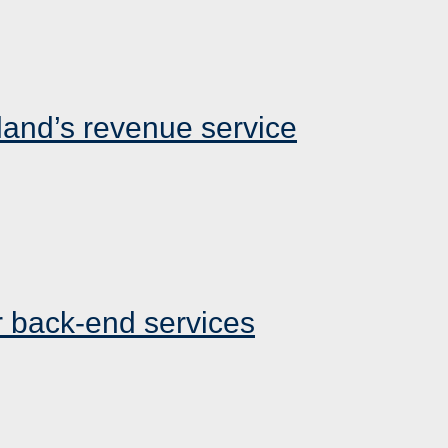
land’s revenue service
r back-end services
MENU
SCHAKELEN