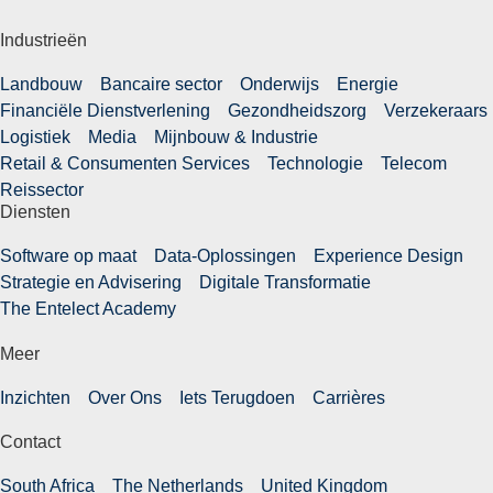
Industrieën
Landbouw
Bancaire sector
Onderwijs
Energie
Financiële Dienstverlening
Gezondheidszorg
Verzekeraars
Logistiek
Media
Mijnbouw & Industrie
Retail & Consumenten Services
Technologie
Telecom
Reissector
Diensten
Software op maat
Data-Oplossingen
Experience Design
Strategie en Advisering
Digitale Transformatie
The Entelect Academy
Meer
Inzichten
Over Ons
Iets Terugdoen
Carrières
Contact
South Africa
The Netherlands
United Kingdom